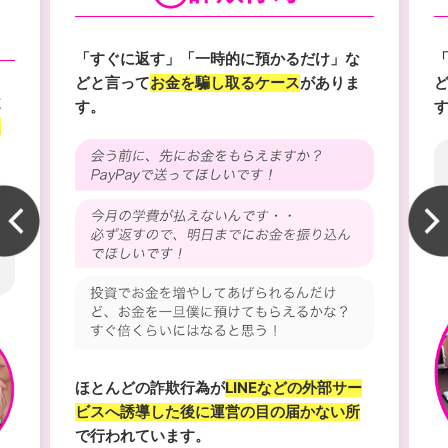
「すぐに返す」「一時的に預かるだけ」な
どと言って
お金を騙し取るケース
がありま
違
す。
に
ほとんどの詐欺行為が
LINEなどの外部サー
ビスへ誘導した後に運営の目の届かない所
で行われています。