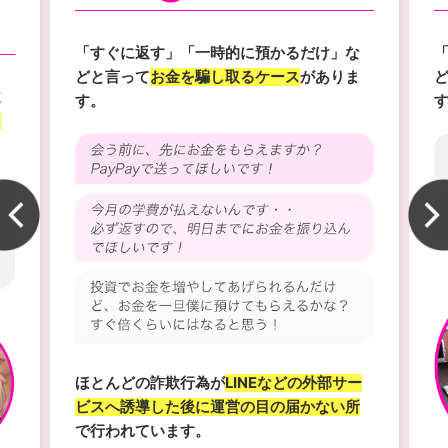
「すぐに返す」「一時的に預かるだけ」な
どと言って
お金を騙し取るケース
がありま
違
す。
に
ほとんどの詐欺行為が
LINEなどの外部サー
ビスへ誘導した後に運営の目の届かない所
で行われています。